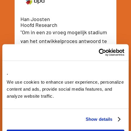
Han Joosten
Hoofd Research
"Om in een zo vroeg mogelijk stadium
van het ontwikkelproces antwoord te
krijgen op de vraag ‘Wie is die
bewoner?’ is de woonsegmentatie
ontwikkeld. De segmentatie geeft ook
.
inzicht in welke buurt de
We use cookies to enhance user experience, personalize
desbetreffende doelgroep wil wonen
content and ads, provide social media features, and
en welke elementen belangrijk zijn."
analyze website traffic.
Show details