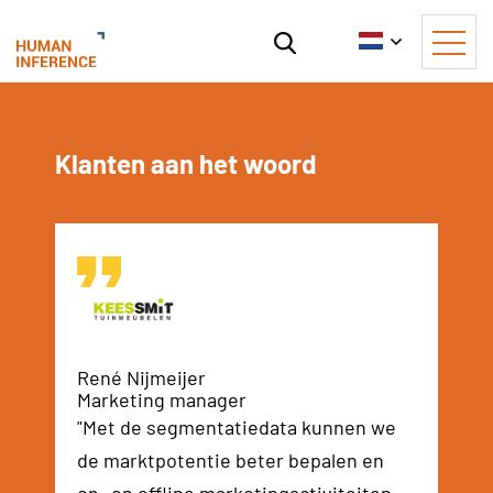
Klanten aan het woord
No i
René Nijmeijer
Marketing manager
"Met de segmentatiedata kunnen we
de marktpotentie beter bepalen en