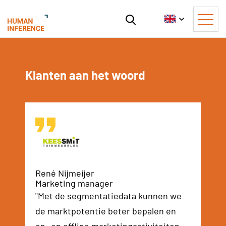
Klanten aan het woord
No i
René Nijmeijer
Marketing manager
"Met de segmentatiedata kunnen we
de marktpotentie beter bepalen en