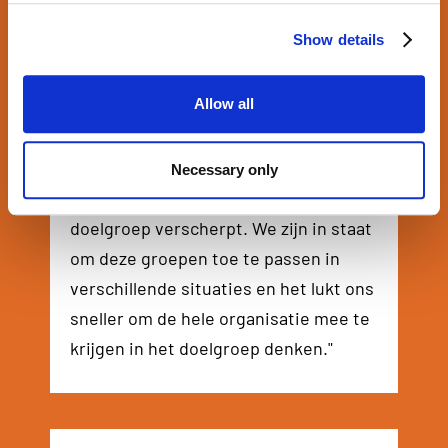
Show details
Eva de Boer
Allow all
Head of digital marketing
"Omdat we nu werken met een
herkenbare, up-to-date, generieke
Necessary only
doelgroep, is het zicht op de
doelgroep verscherpt. We zijn in staat
om deze groepen toe te passen in
verschillende situaties en het lukt ons
sneller om de hele organisatie mee te
krijgen in het doelgroep denken."