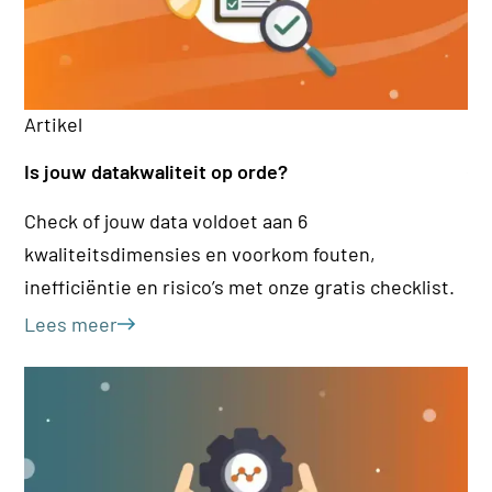
Ar
Artikel
De
Is jouw datakwaliteit op orde?
(M
Check of jouw data voldoet aan 6
Wa
kwaliteitsdimensies en voorkom fouten,
Ma
inefficiëntie en risico’s met onze gratis checklist.
be
Le
Lees meer