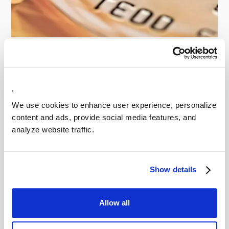
Stichting BKR
Stichting BKR: +10 miljoen krediettoetsingen via
DataHub
.
Lees meer
We use cookies to enhance user experience, personalize
content and ads, provide social media features, and
analyze website traffic.
Show details
Allow all