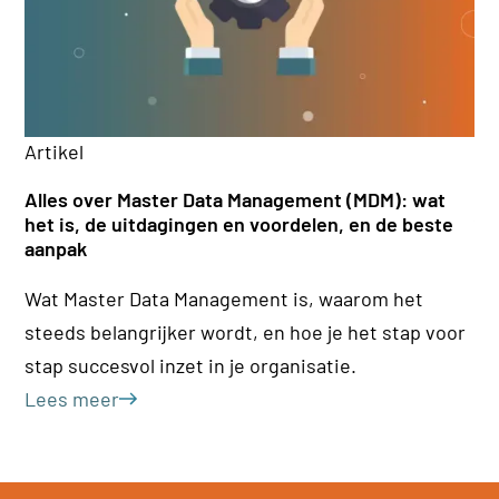
Ar
Artikel
Kl
Alles over Master Data Management (MDM): wat
(H
het is, de uitdagingen en voordelen, en de beste
aanpak
Ee
Wat Master Data Management is, waarom het
Pr
steeds belangrijker wordt, en hoe je het stap voor
o.
stap succesvol inzet in je organisatie.
kl
Lees meer
Le