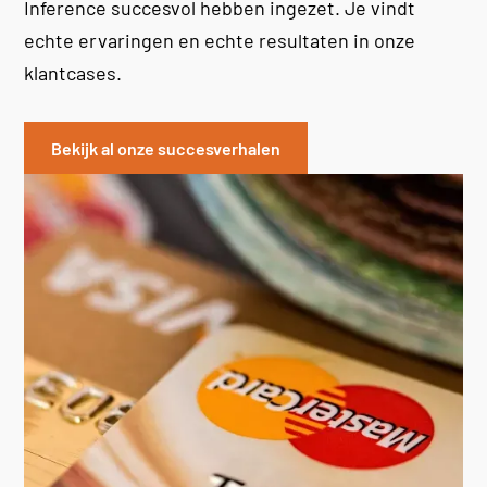
Inference succesvol hebben ingezet. Je vindt
echte ervaringen en echte resultaten in onze
klantcases.
Bekijk al onze succesverhalen
N