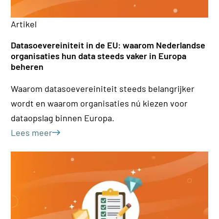
Artikel
Ar
Datasoevereiniteit in de EU: waarom Nederlandse
36
organisaties hun data steeds vaker in Europa
be
beheren
Inz
Waarom datasoevereiniteit steeds belangrijker
kl
wordt en waarom organisaties nú kiezen voor
ho
dataopslag binnen Europa.
Le
Lees meer