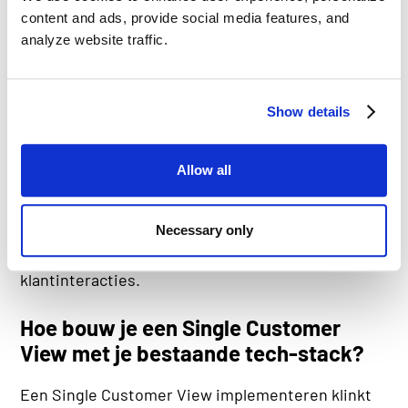
content and ads, provide social media features, and
Wet- en regelgeving rondom data en privacy
analyze website traffic.
worden steeds strenger. Een SCV helpt je om
inzicht te houden in welke klantgegevens je
Show details
bewaart, wie er toegang toe heeft en hoe deze
data worden gebruikt. Dit maakt het eenvoudiger
om te voldoen aan de AVG, Wwft en andere regels.
Allow all
Bovendien wordt fraudedetectie makkelijker,
omdat verdachte patronen sneller opvallen
Necessary only
wanneer je een compleet overzicht hebt van alle
klantinteracties.
Hoe bouw je een Single Customer
View met je bestaande tech-stack?
Een Single Customer View implementeren klinkt