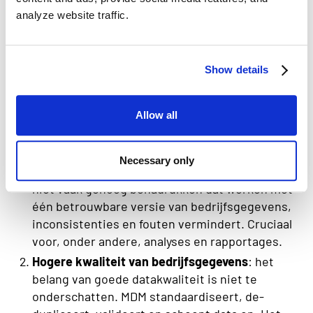
analyze website traffic.
De 5 voordelen van Master Data
Management
Show details
Als je het ons vraagt biedt Master Data
Management voordelen die zwaarder wegen dan
Allow all
de uitdagingen. De vijf belangrijkste voordelen
zijn:
Necessary only
Eenduidige en betrouwbare data
: we kunnen
niet vaak genoeg benadrukken dat werken met
één betrouwbare versie van bedrijfsgegevens,
inconsistenties en fouten vermindert. Cruciaal
voor, onder andere, analyses en rapportages.
Hogere kwaliteit van bedrijfsgegevens
: het
belang van goede datakwaliteit is niet te
onderschatten. MDM standaardiseert, de-