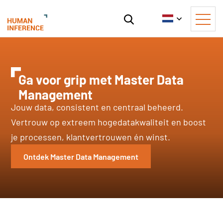
Ga voor grip met Master Data
Management
Jouw data, consistent en centraal beheerd.
Vertrouw op extreem hogedatakwaliteit en boost
je processen, klantvertrouwen én winst.
Ontdek Master Data Management