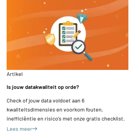
Ar
Artikel
De
Is jouw datakwaliteit op orde?
(M
Check of jouw data voldoet aan 6
Wa
kwaliteitsdimensies en voorkom fouten,
Ma
inefficiëntie en risico’s met onze gratis checklist.
be
Le
Lees meer