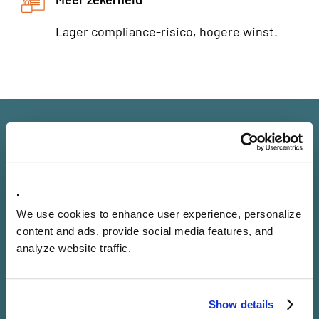
Lager compliance-risico, hogere winst.
Gebruik Invenna's CDP voor:
Geb
Klantprofielen
Wi
Dubbele data, missende gegevens of tikfouten in
Je
je klantprofielen? Verleden tijd. Zelfs als
wa
.
klantadressen en bijbehorende gegevens
ov
We use cookies to enhance user experience, personalize
regelmatig wijzigen. Met MDM zijn je klantdata
st
content and ads, provide social media features, and
uniek, compleet en up-to-date. Oftewel: altijd
gr
analyze website traffic.
schoon en gevalideerd, vrij van vergissingen.
me
Show details