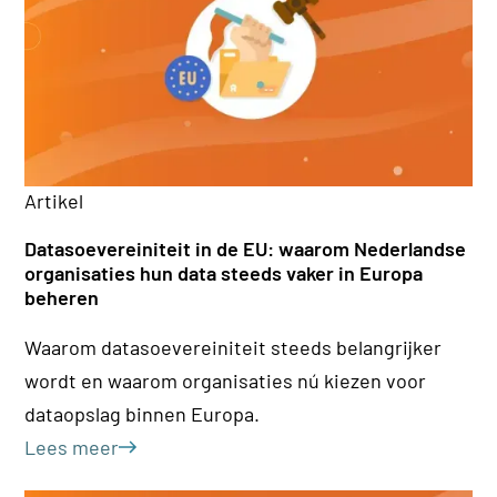
Artikel
Ar
Datasoevereiniteit in de EU: waarom Nederlandse
36
organisaties hun data steeds vaker in Europa
be
beheren
Inz
Waarom datasoevereiniteit steeds belangrijker
kl
wordt en waarom organisaties nú kiezen voor
ho
dataopslag binnen Europa.
Le
Lees meer