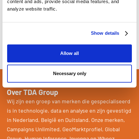
content and ads, provide social media features, and
voor eigen inbreng
analyze website traffic.
Work hard, play harder: activiteiten zoals
vrijdagmiddag- en kwartaalborrels,
spelletjesavonden en skivakanties
Show details
Allow all
Necessary only
Over TDA Group
Wij zijn een groep van merken die gespecialiseerd
is in technologie, data en analyse en zijn gevestigd
in Nederland, België en Duitsland. Onze merken,
Campaigns Unlimited, GeoMarktprofiel, Global
Group, Human Inference, Invenna en Whooz,