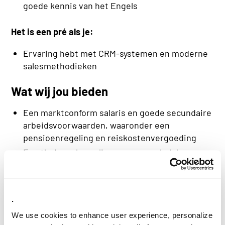
goede kennis van het Engels
Het is een pré als je:
Ervaring hebt met CRM-systemen en moderne
salesmethodieken
Wat wij jou bieden
Een marktconform salaris en goede secundaire
arbeidsvoorwaarden, waaronder een
pensioenregeling en reiskostenvergoeding
Een thuiswerkregeling en een werkplek op ons
kantoor in Arnhem en Nieuwegein
Een laptop en telefoon van de zaak
Een individueel opleidingsbudget om je
.
persoonlijk en professioneel te ontwikkelen
We use cookies to enhance user experience, personalize
Een informele en open werksfeer, met ruimte