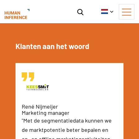
Klanten aan het woord
No i
René Nijmeijer
Marketing manager
"Met de segmentatiedata kunnen we
de marktpotentie beter bepalen en