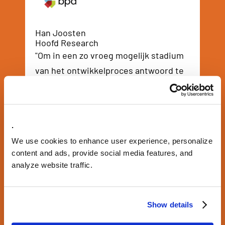
Han Joosten
Hoofd Research
"Om in een zo vroeg mogelijk stadium
van het ontwikkelproces antwoord te
krijgen op de vraag ‘Wie is die
bewoner?’ is de woonsegmentatie
ontwikkeld. De segmentatie geeft ook
.
inzicht in welke buurt de
We use cookies to enhance user experience, personalize
desbetreffende doelgroep wil wonen
content and ads, provide social media features, and
en welke elementen belangrijk zijn."
analyze website traffic.
Show details