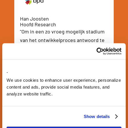
Han Joosten
Hoofd Research
"Om in een zo vroeg mogelijk stadium
van het ontwikkelproces antwoord te
krijgen op de vraag ‘Wie is die
bewoner?’ is de woonsegmentatie
ontwikkeld. De segmentatie geeft ook
.
inzicht in welke buurt de
We use cookies to enhance user experience, personalize
desbetreffende doelgroep wil wonen
content and ads, provide social media features, and
en welke elementen belangrijk zijn."
analyze website traffic.
Show details