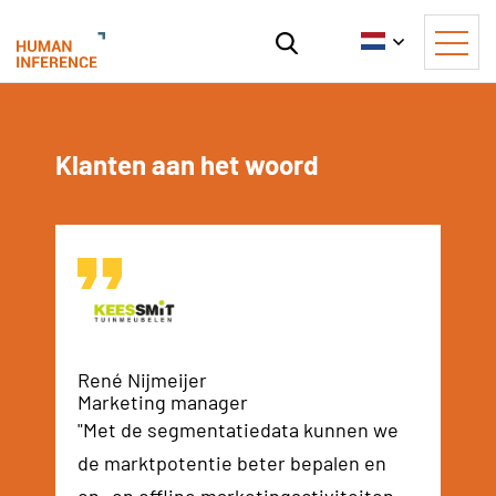
Klanten aan het woord
No i
René Nijmeijer
Marketing manager
"Met de segmentatiedata kunnen we
de marktpotentie beter bepalen en