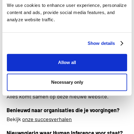
Met DataPlatform houd je data in topconditie
We use cookies to enhance user experience, personalize
content and ads, provide social media features, and
Met functionaliteiten zoals Datakwaliteit, High
analyze website traffic.
Precision Matching en Sanctielijstmatching. Alles
gebaseerd op fuzzy logic en natuurlijke
Show details
taalverwerking.
Ontdek DataPlatform
Allow all
Onze software en bijpassende functionaliteiten
zijn dus niet nieuw. Maar de manier waarop we ze
Necessary only
benaderen, en hoe we ze uitleggen, is dat wel.
Alles komt samen op deze nieuwe website.
Benieuwd naar organisaties die je voorgingen?
Bekijk
onze succesverhalen
Nieuwsgierig waar Human Inference voor staat?