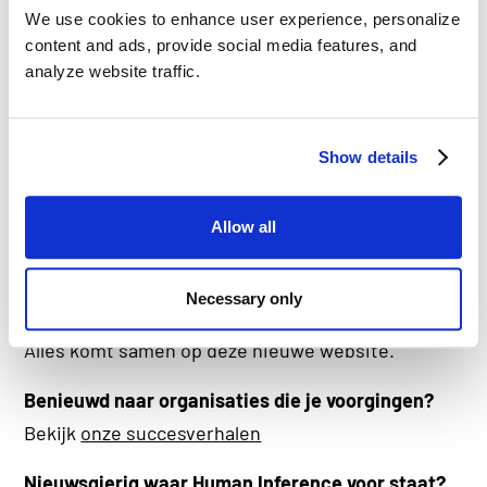
Met DataPlatform houd je data in topconditie
We use cookies to enhance user experience, personalize
content and ads, provide social media features, and
Met functionaliteiten zoals Datakwaliteit, High
analyze website traffic.
Precision Matching en Sanctielijstmatching. Alles
gebaseerd op fuzzy logic en natuurlijke
Show details
taalverwerking.
Ontdek DataPlatform
Allow all
Onze software en bijpassende functionaliteiten
zijn dus niet nieuw. Maar de manier waarop we ze
Necessary only
benaderen, en hoe we ze uitleggen, is dat wel.
Alles komt samen op deze nieuwe website.
Benieuwd naar organisaties die je voorgingen?
Bekijk
onze succesverhalen
Nieuwsgierig waar Human Inference voor staat?