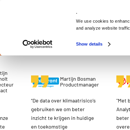
Solutions
.
We use cookies to enhance
and analyze website traffic
Show details
K
tijn
molt
Martijn Bosman
ecteur
Productmanager
act
“De data over klimaatrisico’s
"Met 
gebruiken we om beter
Analyt
onze
inzicht te krijgen in huidige
beter 
te
en toekomstige
over