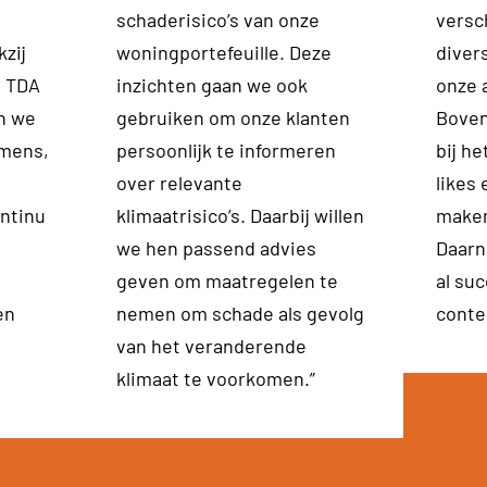
schaderisico’s van onze
versc
zij
woningportefeuille. Deze
diver
n TDA
inzichten gaan we ook
onze 
n we
gebruiken om onze klanten
Boven
 mens,
persoonlijk te informeren
bij he
over relevante
likes 
ntinu
klimaatrisico’s. Daarbij willen
maken
we hen passend advies
Daarn
geven om maatregelen te
al suc
en
nemen om schade als gevolg
conte
van het veranderende
klimaat te voorkomen.”