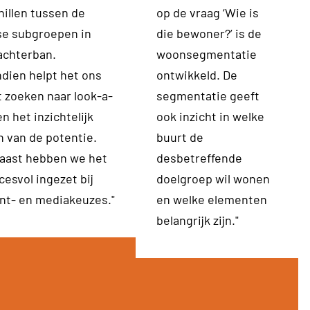
hillen tussen de
op de vraag ‘Wie is
se subgroepen in
die bewoner?’ is de
achterban.
woonsegmentatie
dien helpt het ons
ontwikkeld. De
t zoeken naar look-a-
segmentatie geeft
en het inzichtelijk
ook inzicht in welke
 van de potentie.
buurt de
aast hebben we het
desbetreffende
cesvol ingezet bij
doelgroep wil wonen
nt- en mediakeuzes."
en welke elementen
belangrijk zijn."