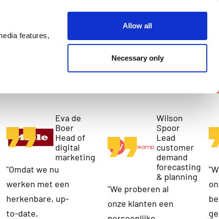
ntact
Allow all
media features,
Necessary only
Eva de
Wilson
Boer
Spoor
Head of
Lead
digital
customer
marketing
demand
forecasting
"Omdat we nu
"W
& planning
werken met een
on
"We proberen al
herkenbare, up-
be
onze klanten een
to-date,
ge
persoonlijke