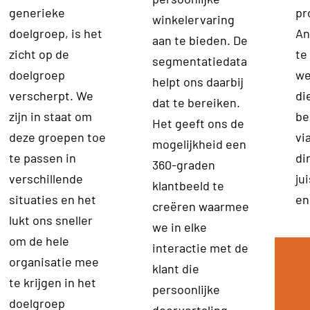
generieke
pr
winkelervaring
doelgroep, is het
An
aan te bieden. De
zicht op de
te
segmentatiedata
doelgroep
we
helpt ons daarbij
verscherpt. We
di
dat te bereiken.
zijn in staat om
be
Het geeft ons de
deze groepen toe
vi
mogelijkheid een
te passen in
di
360-graden
verschillende
ju
klantbeeld te
situaties en het
en
creëren waarmee
lukt ons sneller
we in elke
om de hele
interactie met de
organisatie mee
klant die
te krijgen in het
persoonlijke
doelgroep