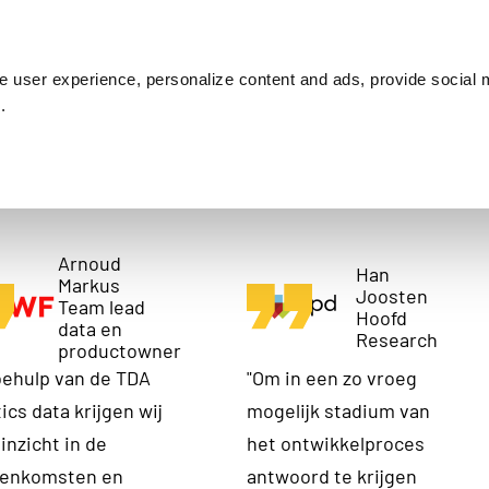
Customer cases
Inspiration
About us
Co
 user experience, personalize content and ads, provide social 
.
lanten aan het woord
Arnoud
Han
Markus
Joosten
Team lead
Hoofd
data en
Research
productowner
behulp van de TDA
"Om in een zo vroeg
ics data krijgen wij
mogelijk stadium van
inzicht in de
het ontwikkelproces
eenkomsten en
antwoord te krijgen