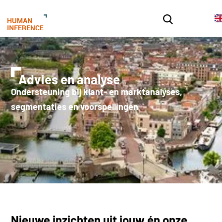
Advies en analyse
Ondersteuning bij klant- en marktanalyses,
segmentaties en voorspellingen
Nieuwe inzichten uit jouw én onze