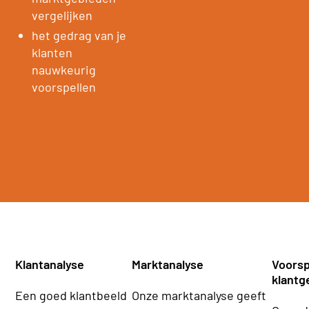
vergelijken
het gedrag van je
klanten
nauwkeurig
voorspellen
Klantanalyse
Marktanalyse
Voorsp
klantg
Een goed klantbeeld
Onze marktanalyse geeft