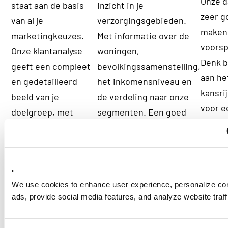
Onze d
staat aan de basis
inzicht in je
zeer g
van al je
verzorgingsgebieden.
maken
marketingkeuzes.
Met informatie over de
voorsp
Onze klantanalyse
woningen,
Denk b
geeft een compleet
bevolkingssamenstelling,
aan he
en gedetailleerd
het inkomensniveau en
kansri
beeld van je
de verdeling naar onze
voor e
doelgroep, met
segmenten. Een goed
wervi
informatie over de
beeld van je
het vi
leefomgeving, de
marktgebieden naar
kansri
woning en het
omvang, klanten- en
markt
.
huishouden; onder
doelgroeppotentieel
door h
We use cookies to enhance user experience, personalize co
andere het
maakt een eerlijke
ads, provide social media features, and analyze website traff
voorsp
woningtype, de
vergelijking van
doelgr
gezinssamenstelling,
vestigingen mogelijk,