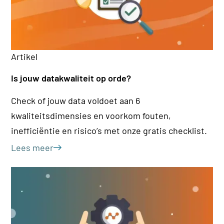
Ar
Artikel
De
Is jouw datakwaliteit op orde?
(M
Check of jouw data voldoet aan 6
Wa
kwaliteitsdimensies en voorkom fouten,
Ma
inefficiëntie en risico’s met onze gratis checklist.
be
Le
Lees meer