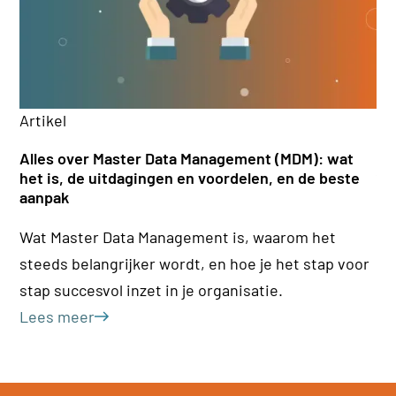
Ar
Artikel
Kl
Alles over Master Data Management (MDM): wat
(H
het is, de uitdagingen en voordelen, en de beste
aanpak
Ee
Wat Master Data Management is, waarom het
Pr
steeds belangrijker wordt, en hoe je het stap voor
o.
stap succesvol inzet in je organisatie.
kl
Lees meer
Le