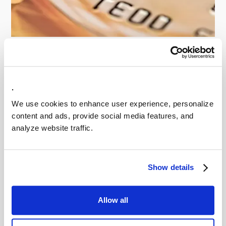
Stichting BKR
Stichting BKR: +10 miljoen krediettoetsingen via
DataHub
.
Lees meer
We use cookies to enhance user experience, personalize
content and ads, provide social media features, and
analyze website traffic.
Show details
Allow all