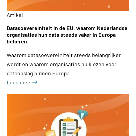
Artikel
Ar
Datasoevereiniteit in de EU: waarom Nederlandse
36
organisaties hun data steeds vaker in Europa
be
beheren
Inz
Waarom datasoevereiniteit steeds belangrijker
kl
wordt en waarom organisaties nú kiezen voor
ho
dataopslag binnen Europa.
Le
Lees meer