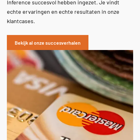
Inference succesvol hebben ingezet. Je vindt
echte ervaringen en echte resultaten in onze
klantcases.
Bekijk al onze succesverhalen
N